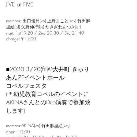
JIVE at FIVE
member: 出口優日(vo) 上野まこと(sax) 竹田麻
里絵(pf) 矢野伸行(bs) たきざわあつき(dr)
start: 1st19:20 / 2nd 20:30 / 3rd 21:40
charge: ¥1,600
■2020.3/20(fri)
@大井町 きゅり
あん7Fイベントホール
コペルフェスタ
(＊幼児教育コペルのイベントに
AKINAさんとのDuo演奏で参加致
します)
member:AKINA(vo) 竹田麻里絵(key)
open: 10:00