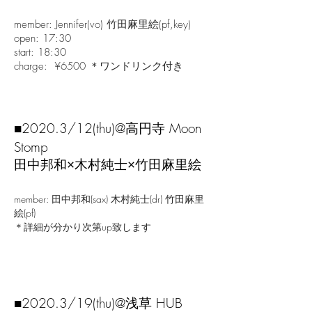
member: Jennifer
(vo) 竹田麻里絵(pf,key)
open: 17:30
start: 18:30
charge: ¥6500 ＊ワンドリンク付き
■2020.3/12(thu)
@高円寺 Moon
Stomp
田中邦和×木村純士×竹田麻里絵
member: 田中邦和(sax) 木村純士(dr)
竹田麻里
絵(pf)
​＊詳細が分かり次第up致します
■2020.3/19(thu)
@浅草 HUB