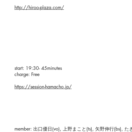
http://hiroo-plaza.com/
start: 19:30- 45minutes
charge: Free
https://session-hamacho.jp/
member: 出口優日(vo), 上野まこと(ts), 矢野伸行(bs),