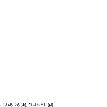
 たきざわあつき(dr), 竹田麻里絵(pf)