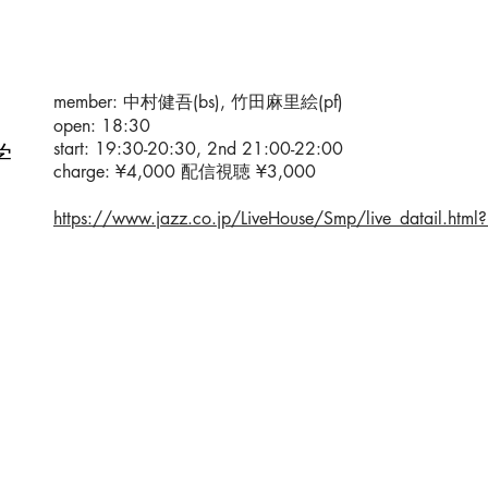
member: 中村健吾(bs), 竹田麻里絵(pf)
open: 18:30
start: 19:30-20:30, 2nd 21:00-22:00
学
charge: ¥4,000 配信視聴 ¥3,000
https://www.jazz.co.jp/LiveHouse/Smp/live_datail.h