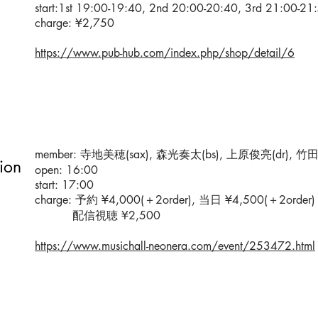
start:1st 19:00-19:40, 2nd 20:00-20:40, 3rd 21:00-21
charge: ¥2,750
https://www.pub-hub.com/index.php/shop/detail/6
member: 寺地美穂(sax), 森光奏太(bs), 上原俊亮(dr), 竹
ion
open: 16:00
start: 17:00
charge: 予約 ¥4,000(＋2order), 当日 ¥4,500(＋2ord
配信​視聴 ¥2,500
https://www.musichall-neonera.com/event/253472.html