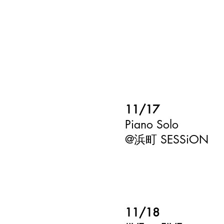
11/17
Piano Solo
​@浜町 SESSiON
11/18