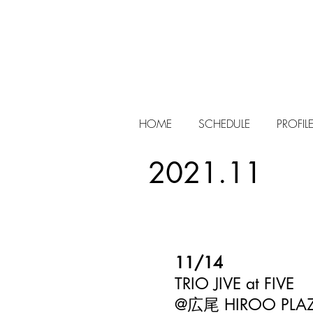
HOME
SCHEDULE
PROFIL
2021.11
11/14
TRIO JIVE at FIVE
​@広尾 HIROO PLA